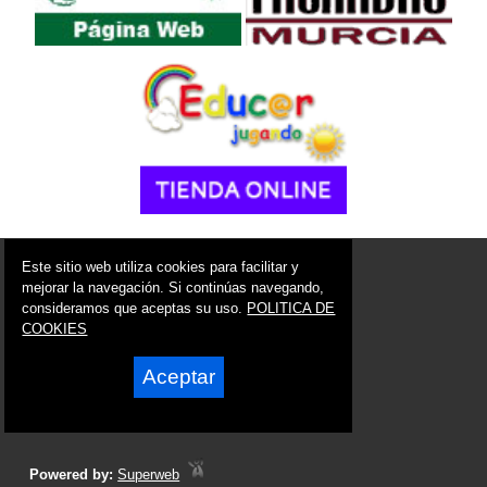
© 2006 - 2026 Portal de Cartagena Noticias
Este sitio web utiliza cookies para facilitar y
info@portaldecartagena.es
mejorar la navegación. Si continúas navegando,
consideramos que aceptas su uso.
POLITICA DE
Síguenos en:
COOKIES
Aceptar
Powered by:
Superweb