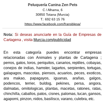
Peluquería Canina Zen Pets
C / Alhama, 6
30850 Totana (Murcia)
T.: 692 63 15 76
https://www.facebook.com/fransblesa/
Nota:
Si deseas anunciarte en la Guía de Empresas de
Cartagena , visita
Murcia.com/publicidad
En esta categoría puedes encontrar empresas
relacionadas con Animales y plantas de Cartagena ;
perros, gatos, loros, periquitos, canarios, reptiles, cobayas,
conejos de indias, hamster, lagartos, serpientes, tortugas,
galapagos, mascotas, piensos, acuarios, peces, exoticos,
ara makao, papagayos, iguanas, arañas, galgos,
podencos, terrier, buldog, pekines, persa, angora,
dalmatas, ornitologicas, plantas, macetas, ratones, ratas,
chinchilla, caballos, patos, cisnes, palomas, tucan, gansos,
agaporni, pinzon, nidos, basilisco, varano, culebra, etc.