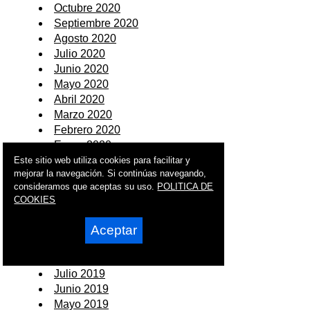
Octubre 2020
Septiembre 2020
Agosto 2020
Julio 2020
Junio 2020
Mayo 2020
Abril 2020
Marzo 2020
Febrero 2020
Enero 2020
Este sitio web utiliza cookies para facilitar y
2019
mejorar la navegación. Si continúas navegando,
consideramos que aceptas su uso.
POLITICA DE
Diciembre 2019
COOKIES
Noviembre 2019
Octubre 2019
Aceptar
Septiembre 2019
Agosto 2019
Julio 2019
Junio 2019
Mayo 2019