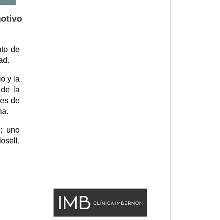
motivo
nto de
ad.
o y la
 de la
les de
na.
s; uno
osell,