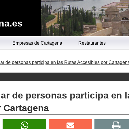
na.es
Empresas de Cartagena
Restaurantes
r de personas participa en las Rutas Accesibles por Cartagen
r de personas participa en l
r Cartagena