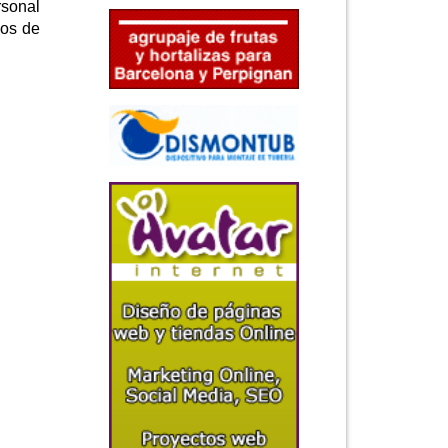
rsonal
ios de