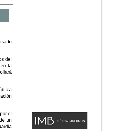
asado
os del
 en la
ollará
ública
mación
por el
 de un
uardia