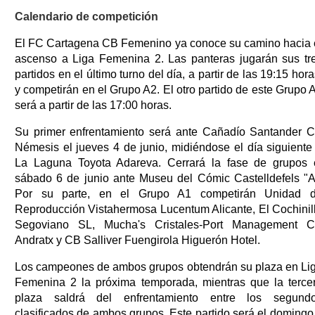
Calendario de competición
El FC Cartagena CB Femenino ya conoce su camino hacia 
ascenso a Liga Femenina 2. Las panteras jugarán sus tr
partidos en el último turno del día, a partir de las 19:15 hora
y competirán en el Grupo A2. El otro partido de este Grupo 
será a partir de las 17:00 horas.
Su primer enfrentamiento será ante Cañadío Santander 
Némesis el jueves 4 de junio, midiéndose el día siguiente
La Laguna Toyota Adareva. Cerrará la fase de grupos 
sábado 6 de junio ante Museu del Cómic Castelldefels "A
Por su parte, en el Grupo A1 competirán Unidad 
Reproducción Vistahermosa Lucentum Alicante, El Cochinil
Segoviano SL, Mucha's Cristales-Port Management 
Andratx y CB Salliver Fuengirola Higuerón Hotel.
Los campeones de ambos grupos obtendrán su plaza en Li
Femenina 2 la próxima temporada, mientras que la terce
plaza saldrá del enfrentamiento entre los segund
clasificados de ambos grupos. Este partido será el domingo