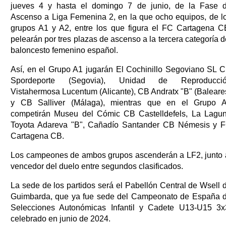
jueves 4 y hasta el domingo 7 de junio, de la Fase 
Ascenso a Liga Femenina 2, en la que ocho equipos, de l
grupos A1 y A2, entre los que figura el FC Cartagena C
pelearán por tres plazas de ascenso a la tercera categoría d
baloncesto femenino español.
Así, en el Grupo A1 jugarán El Cochinillo Segoviano SL 
Spordeporte (Segovia), Unidad de Reproducci
Vistahermosa Lucentum (Alicante), CB Andratx "B" (Baleare
y CB Salliver (Málaga), mientras que en el Grupo 
competirán Museu del Cómic CB Castelldefels, La Lagu
Toyota Adareva "B", Cañadío Santander CB Némesis y 
Cartagena CB.
Los campeones de ambos grupos ascenderán a LF2, junto 
vencedor del duelo entre segundos clasificados.
La sede de los partidos será el Pabellón Central de Wsell 
Guimbarda, que ya fue sede del Campeonato de España 
Selecciones Autonómicas Infantil y Cadete U13-U15 3x
celebrado en junio de 2024.