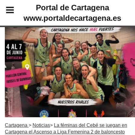
Portal de Cartagena
www.portaldecartagena.es
Cartagena
Noticias
La féminas del Cebé se juegan en
Cartagena el Ascenso a Liga Femenina 2 de baloncesto