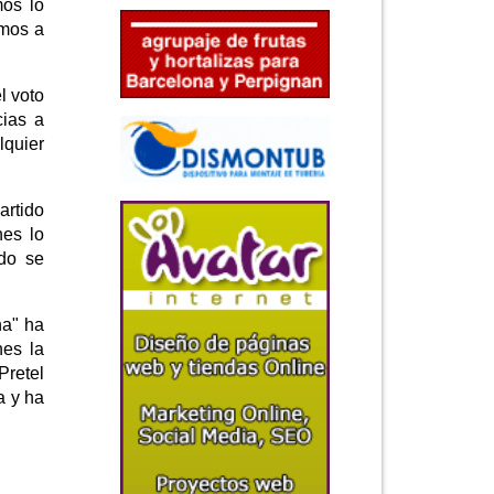
mos lo
amos a
l voto
cias a
lquier
artido
nes lo
ndo se
na" ha
nes la
Pretel
a y ha