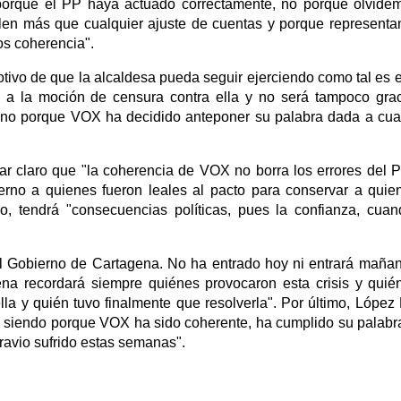
porque el PP haya actuado correctamente, no porque olvide
alen más que cualquier ajuste de cuentas y porque represent
os coherencia".
tivo de que la alcaldesa pueda seguir ejerciendo como tal es e
 a la moción de censura contra ella y no será tampoco gra
 sino porque VOX ha decidido anteponer su palabra dada a cua
ar claro que "la coherencia de VOX no borra los errores del P
erno a quienes fueron leales al pacto para conservar a quie
o, tendrá "consecuencias políticas, pues la confianza, cua
al Gobierno de Cartagena. No ha entrado hoy ni entrará maña
na recordará siempre quiénes provocaron esta crisis y quié
la y quién tuvo finalmente que resolverla". Por último, López 
rá siendo porque VOX ha sido coherente, ha cumplido su palabr
ravio sufrido estas semanas".