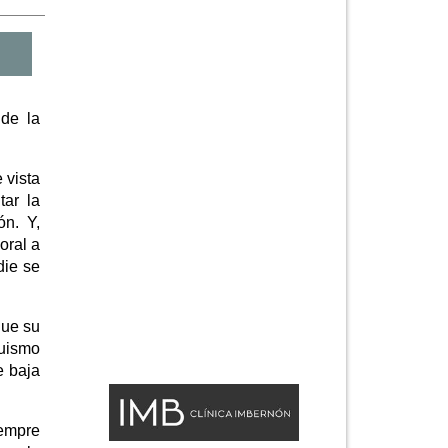
 de la
 vista
tar la
ón. Y,
oral a
die se
que su
guismo
e baja
iempre