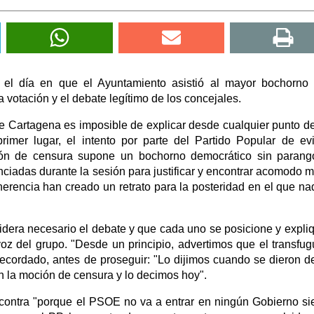
 el día en que el Ayuntamiento asistió al mayor bochorno
a votación y el debate legítimo de los concejales.
e Cartagena es imposible de explicar desde cualquier punto de
imer lugar, el intento por parte del Partido Popular de evi
ión de censura supone un bochorno democrático sin parang
unciadas durante la sesión para justificar y encontrar acomodo m
erencia han creado un retrato para la posteridad en el que na
dera necesario el debate y que cada uno se posicione y expli
oz del grupo. "Desde un principio, advertimos que el transfu
 recordado, antes de proseguir: "Lo dijimos cuando se dieron d
on la moción de censura y lo decimos hoy".
contra "porque el PSOE no va a entrar en ningún Gobierno s