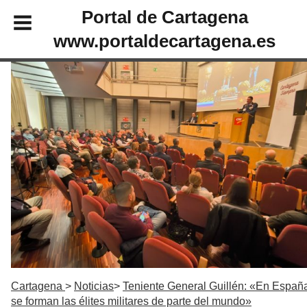
Portal de Cartagena
www.portaldecartagena.es
Cartagena
Noticias
Teniente General Guillén: «En Españ
se forman las élites militares de parte del mundo»