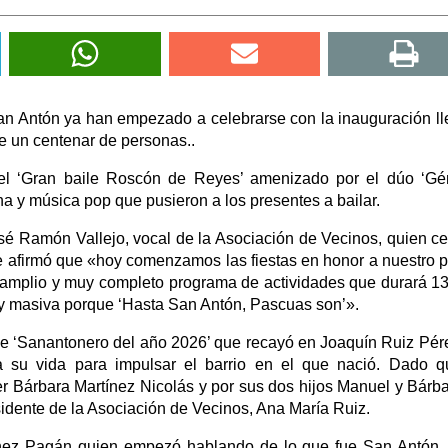
 San Antón ya han empezado a celebrarse con la inauguración l
e un centenar de personas..
el ‘Gran baile Roscón de Reyes’ amenizado por el dúo ‘Gé
a y música pop que pusieron a los presentes a bailar.
osé Ramón Vallejo, vocal de la Asociación de Vecinos, quien ce
e afirmó que «hoy comenzamos las fiestas en honor a nuestro p
amplio y muy completo programa de actividades que durará 13
uy masiva porque ‘Hasta San Antón, Pascuas son’».
e ‘Sanantonero del año 2026’ que recayó en Joaquín Ruiz Pér
a su vida para impulsar el barrio en el que nació. Dado 
r Bárbara Martínez Nicolás y por sus dos hijos Manuel y Bárba
sidente de la Asociación de Vecinos, Ana María Ruiz.
tínez Pagán quien empezó hablando de lo que fue San Antón