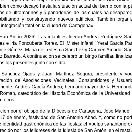
ién cómo decayó hasta la situación actual del barrio con la p
das de ultramarinos y 5 panaderías, de las cuales ha desaparec
bilitando y construyendo nuevos edificios. También organ
 integración total en la ciudad de Cartagena».
 San Antón 2026’. Las infantiles fueron Andrea Rodríguez Sá
e Iria Foncuberta Torres. El ‘Míster infantil’ Yerai García Pa
Vicente Gómez, María de Ledesma Sánchez y Carmen Amador Sá
z Barrado. A continuación se celebró un bingo familiar, finaliza
s los presentes junto con sidra.
s Sánchez Ojaos y Juani Martínez Segura, presidente y vo
eración de Asociaciones Vecinales, Consumidores y Usuari
mente; Andrés García Andreo, hermano mayor de la Hermand
Román, catedrático de Historia Económica de la Universidad
e otros.
ración por el obispo de la Diócesis de Cartagena, José Manuel
17 de enero, festividad de San Antonio Abad. Y, como no pod
e identidad gastronómica de las fiestas: el «pulpo sanantonero
recido por los feligreses de la Iglesia de San Antón, en el resta