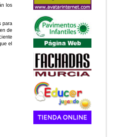
án los
s para
nen de
ciente
que el