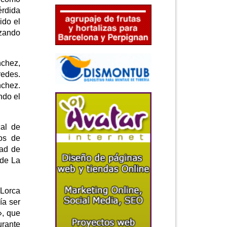
érdida
ido el
izando
nchez,
redes.
nchez.
ndo el
cal de
os de
ad de
 de La
 Lorca
ía ser
», que
urante