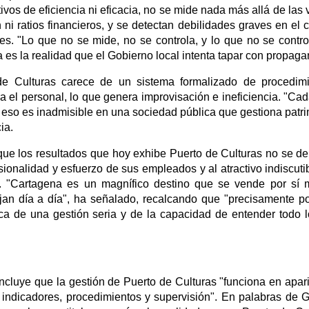
ivos de eficiencia ni eficacia, no se mide nada más allá de las v
 ni ratios financieros, y se detectan debilidades graves en el c
des. "Lo que no se mide, no se controla, y lo que no se contro
 es la realidad que el Gobierno local intenta tapar con propaga
de Culturas carece de un sistema formalizado de procedim
a el personal, lo que genera improvisación e ineficiencia. "Ca
y eso es inadmisible en una sociedad pública que gestiona patr
ia.
 que los resultados que hoy exhibe Puerto de Culturas no se d
esionalidad y esfuerzo de sus empleados y al atractivo indiscuti
o". "Cartagena es un magnífico destino que se vende por sí
ajan día a día", ha señalado, recalcando que "precisamente p
ca de una gestión seria y de la capacidad de entender todo 
concluye que la gestión de Puerto de Culturas "funciona en apar
, indicadores, procedimientos y supervisión". En palabras de G