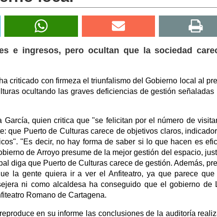
tes e ingresos, pero ocultan que la sociedad care
a criticado con firmeza el triunfalismo del Gobierno local al pr
turas ocultando las graves deficiencias de gestión señaladas 
arcía, quien critica que "se felicitan por el número de visita
te: que Puerto de Culturas carece de objetivos claros, indicado
cos". "Es decir, no hay forma de saber si lo que hacen es efic
 gobierno de Arroyo presume de la mejor gestión del espacio, jus
pal diga que Puerto de Culturas carece de gestión. Además, p
 la gente quiera ir a ver el Anfiteatro, ya que parece que
sejera ni como alcaldesa ha conseguido que el gobierno de
Anfiteatro Romano de Cartagena.
 reproduce en su informe las conclusiones de la auditoría reali