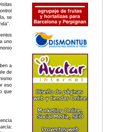
isitas
ontrol
la, se
nda".
ientos
da uno
imonio
eben a
ble de
 mismo
or eso
lo que
iencia
arcía: