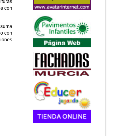
lturas
os con
 asuma
no con
ciones