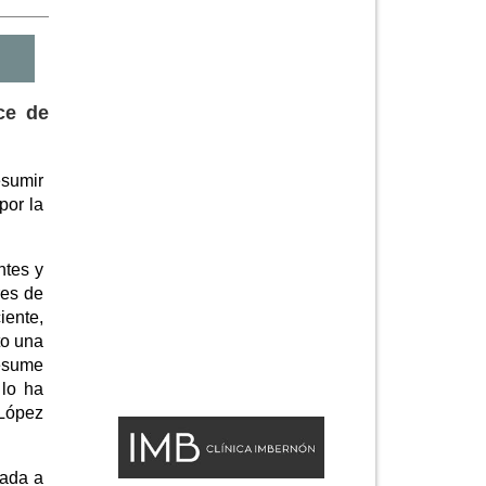
ce de
esumir
por la
ntes y
res de
iente,
to una
resume
 lo ha
 López
zada a