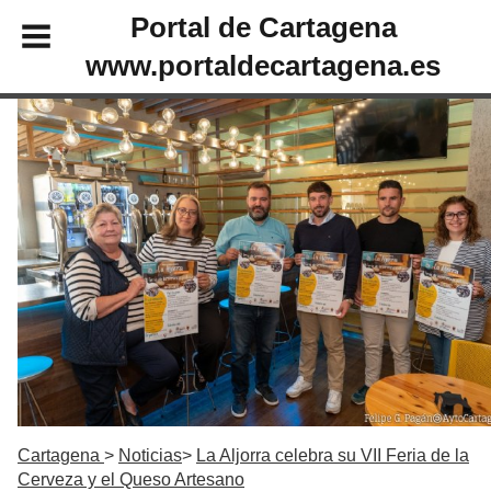
Portal de Cartagena
www.portaldecartagena.es
Cartagena
Noticias
La Aljorra celebra su VII Feria de la
Cerveza y el Queso Artesano