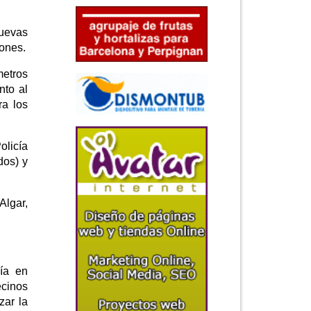
nuevas
iones.
metros
nto al
ra los
olicía
dos) y
Algar,
ía en
ecinos
zar la