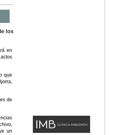
de los
ará en
actos
ño que
jorra,
nes de
encias
chivo,
uye un