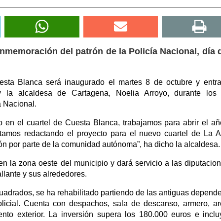
onmemoración del patrón de la Policía Nacional, día 
uesta Blanca será inaugurado el martes 8 de octubre y entr
y la alcaldesa de Cartagena, Noelia Arroyo, durante los 
a Nacional.
en el cuartel de Cuesta Blanca, trabajamos para abrir el a
tamos redactando el proyecto para el nuevo cuartel de La Al
n por parte de la comunidad autónoma”, ha dicho la alcaldesa.
l en la zona oeste del municipio y dará servicio a las diputacio
llante y sus alrededores.
uadrados, se ha rehabilitado partiendo de las antiguas depend
licial. Cuenta con despachos, sala de descanso, armero, ar
nto exterior. La inversión supera los 180.000 euros e incl