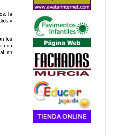
os, la
dios y
an los
do una
nal en