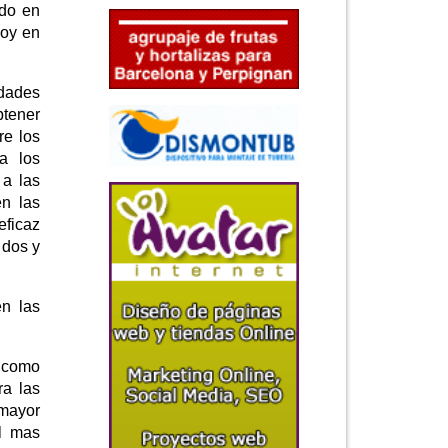
ndo en
hoy en
idades
btener
re los
a los
 a las
en las
eficaz
 dos y
en las
, como
ra las
 mayor
al mas