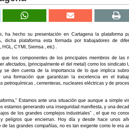
e, ha hecho su presentación en Cartagena la plataforma p
 dicha plataforma esta formada por trabajadores de difer
 HGL, CYMI, Siemsa , etc) .
tar que los componentes de los principales miembros de las
r afectados, (principalmente el del metal) como los sindicato
se den cuenta de la importancia de lo que implica subro
y una formación que garantizan la excelencia en el traba
s petroquímicas , cementeras, nucleares eléctricas y de proce
taforma," Estamos ante una situación que aunque a simple vi
os estamos generando una inseguridad manifiesta, y una deca
bajos de los grandes complejos industriales" , el que no cono
s y peligros que encierran. Hoy día y desde hace unos añ
te de las grandes compañías, no es tan exigente como le era a