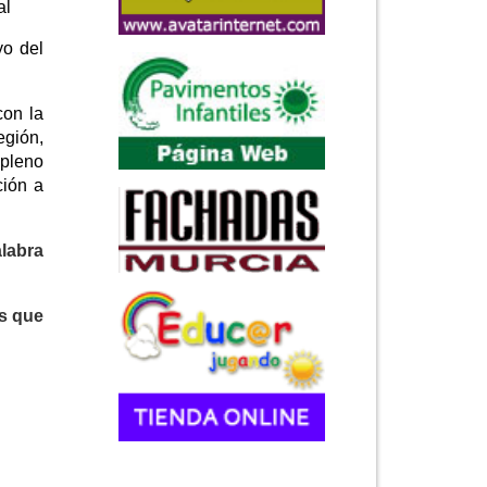
al
yo del
con la
gión,
 pleno
ción a
labra
s que