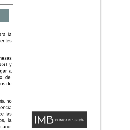
ara la
entes
 mesas
 UGT y
gar a
jo del
sos de
sta no
dencia
ce las
os, la
ntaño,