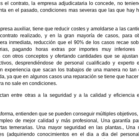
 el contrato, la empresa adjudicataria lo concede, no tenie
enta en el pasado, condiciones mas severas que las que hay 
resa auxiliar, tiene que reducir costes y amoldarse a las cant
 contrato realizado, y en la gran mayoría de casos, para o
nera inmediata, reducción que el 90% de los casos recae sob
arias, pagando horas extras por importes muy inferiores 
 con otros conceptos y ofertando cantidades que se ajustan
tivos, desprendiéndose de personal cualificado y experto 
sin experiencia que sacan los trabajos de una manera no tan 
ada, ya que en algunos casos una reparación se tiene que hacer
ra no sale en condiciones.
ctan entre otras a la seguridad y a la calidad y eficiencia 
taforma, entienden que se pueden conseguir múltiples objetivos
pleo de mejor calidad y más profesional, Una garantía pa
ertas temerarias. Una mayor seguridad en las plantas., Una
es (adquiriendo conocimientos en el dia a dia del person