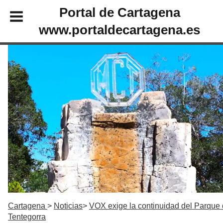
Portal de Cartagena
www.portaldecartagena.es
Cartagena
Noticias
VOX exige la continuidad del Parque
Tentegorra