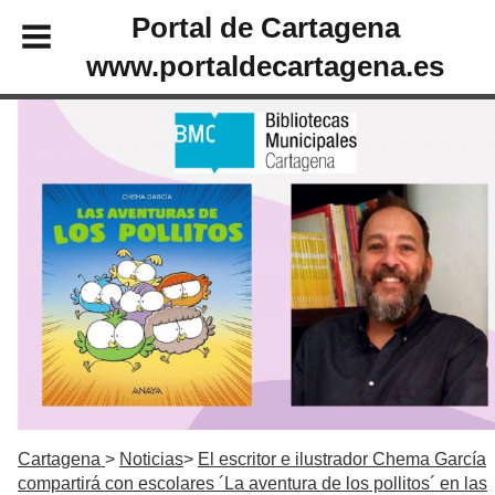
Portal de Cartagena
www.portaldecartagena.es
Cartagena
Noticias
El escritor e ilustrador Chema García
compartirá con escolares ´La aventura de los pollitos´ en las