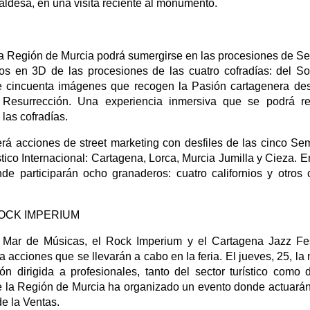
aldesa, en una visita reciente al monumento.
la Región de Murcia podrá sumergirse en las procesiones de 
os en 3D de las procesiones de las cuatro cofradías: del So
de cincuenta imágenes que recogen la Pasión cartagenera de
Resurrección. Una experiencia inmersiva que se podrá rea
las cofradías.
rá acciones de street marketing con desfiles de las cinco S
tico Internacional: Cartagena, Lorca, Murcia Jumilla y Cieza. E
nde participarán ocho granaderos: cuatro californios y otros 
ROCK IMPERIUM
a Mar de Músicas, el Rock Imperium y el Cartagena Jazz Fes
acciones que se llevarán a cabo en la feria. El jueves, 25, la
 dirigida a profesionales, tanto del sector turístico como 
 de la Región de Murcia ha organizado un evento donde actuará
de la Ventas.