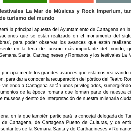
festivales La Mar de Músicas y Rock Imperium, ta
a de turismo del mundo
será la principal apuesta del Ayuntamiento de Cartagena en la
vaciones que se están realizado en el monumento del sigl
bras', para poder observar los avances que están realizan
sente en la feria de turismo más importante del mundo, q
 Semana Santa, Carthagineses y Romanos y los festivales La 
r principalmente los grandes avances que estamos realizando 
n, para dar a conocer la recuperación del pórtico del Teatro R
e viniendo a Cartagena serán unos privilegiados, sumergiénd
onumentos de la época romana que forman parte de nuestra c
e museos y dentro de interpretación de nuestra milenaria ciud
gena, en la que también participará la concejal delegada de Tu
o de Cartagena, de Cartagena Puerto de Culturas, y de ent
presentantes de la Semana Santa y de Carthagineses y Romano