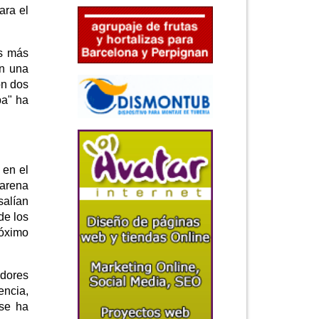
ara el
as más
on una
on dos
pa" ha
 en el
 arena
salían
de los
róximo
adores
encia,
 se ha