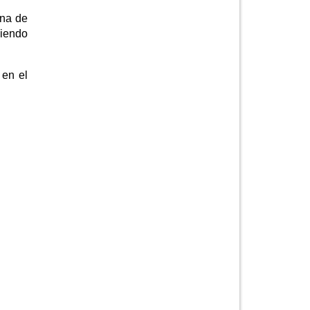
ena de
siendo
 en el