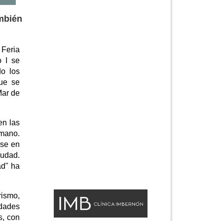
mbién
 Feria
o I se
do los
ue se
Mar de
en las
omano.
ose en
iudad.
ad" ha
rismo,
idades
s, con