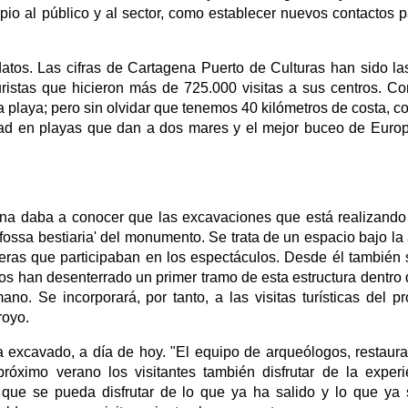
ipio al público y al sector, como establecer nuevos contactos p
s. Las cifras de Cartagena Puerto de Culturas han sido l
turistas que hicieron más de 725.000 visitas a sus centros. C
la playa; pero sin olvidar que tenemos 40 kilómetros de costa, c
idad en playas que dan a dos mares y el mejor buceo de Euro
na daba a conocer que las excavaciones que está realizando
'fossa bestiaria' del monumento. Se trata de un espacio bajo la
ieras que participaban en los espectáculos. Desde él también 
os han desenterrado un primer tramo de esta estructura dentro 
no. Se incorporará, por tanto, a las visitas turísticas del p
royo.
 excavado, a día de hoy. "El equipo de arqueólogos, restaur
róximo verano los visitantes también disfrutar de la experi
 que se pueda disfrutar de lo que ya ha salido y lo que ya