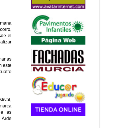
Semana
corro,
sde el
lizar
emanas
n este
cuatro
tival,
 marca
de las
n Arde