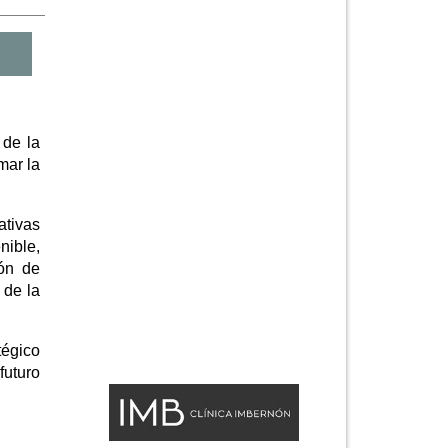
 de la
mar la
ativas
nible,
ión de
 de la
tégico
futuro