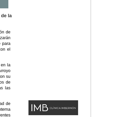
 de la
ión de
azarán
e para
con el
 en la
Arroyo
con su
ios de
s las
dad de
nterna
rentes