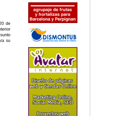
 20 de
terior
esunto
ara su