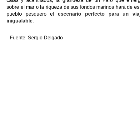
calas y acantilados, la grandeza de un Faro que emer
sobre el mar o la riqueza de sus fondos marinos hará de es
pueblo pesquero el
escenario perfecto para un via
inigualable
.
Fuente:
Sergio Delgado