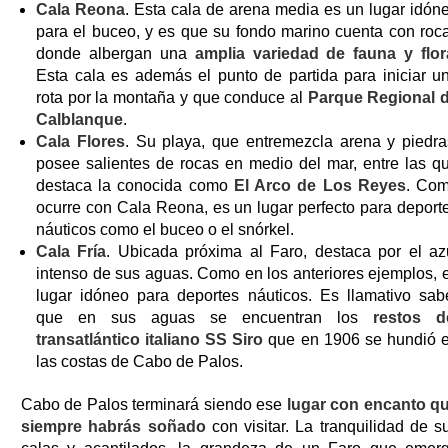
Cala Reona
. Esta cala de arena media es un lugar idón
para el buceo, y es que su fondo marino cuenta con roc
donde albergan una
amplia variedad de fauna y flor
Esta cala es además el punto de partida para iniciar u
rota por la montaña y que conduce al
Parque Regional 
Calblanque
.
Cala Flores
. Su playa, que entremezcla arena y piedra
posee salientes de rocas en medio del mar, entre las q
destaca la conocida como
El Arco de Los Reyes
. Co
ocurre con Cala Reona, es un lugar perfecto para deport
náuticos como el buceo o el snórkel.
Cala Fría
. Ubicada próxima al Faro, destaca por el az
intenso de sus aguas. Como en los anteriores ejemplos, 
lugar idóneo para deportes náuticos. Es llamativo sab
que en sus aguas se encuentran los
restos d
transatlántico italiano SS Siro
que en 1906 se hundió 
las costas de Cabo de Palos.
Cabo de Palos terminará siendo ese
lugar con encanto q
siempre habrás soñado
con visitar. La tranquilidad de s