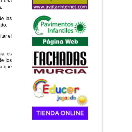
rá una
.
de las
ido.
tar el
ia es
de los
ra que