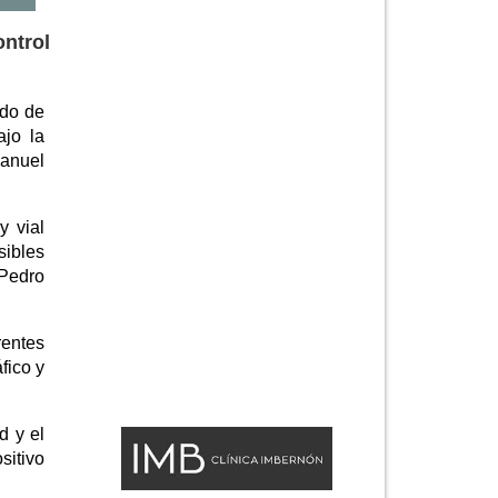
ontrol
ado de
ajo la
Manuel
y vial
sibles
 Pedro
rentes
fico y
d y el
sitivo