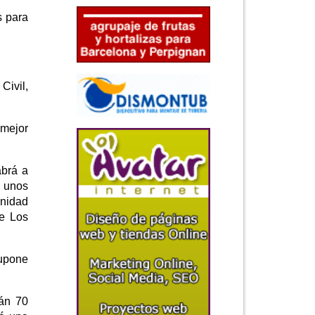
s para
Civil,
 mejor
abrá a
e unos
Unidad
re Los
supone
rán 70