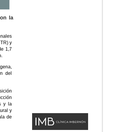
on la
enales
RTR) y
de 1,7
o.
agena,
ón del
sición
ucción
s y la
ural y
ala de