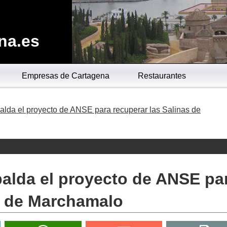
na.es
Empresas de Cartagena
Restaurantes
alda el proyecto de ANSE para recuperar las Salinas de
palda el proyecto de ANSE pa
s de Marchamalo