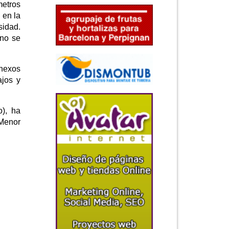
etros
 en la
sidad.
 no se
anexos
ajos y
o), ha
 Menor