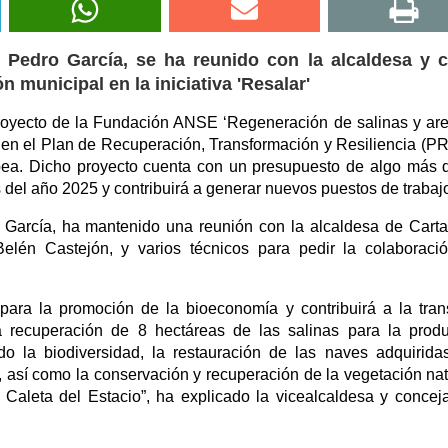
 Pedro García, se ha reunido con la alcaldesa y c
n municipal en la iniciativa 'Resalar'
royecto de la Fundación ANSE ‘Regeneración de salinas y ar
o en el Plan de Recuperación, Transformación y Resiliencia (P
pea. Dicho proyecto cuenta con un presupuesto de algo más 
s del año 2025 y contribuirá a generar nuevos puestos de trabaj
 García, ha mantenido una reunión con la alcaldesa de Cart
Belén Castejón, y varios técnicos para pedir la colaboraci
á para la promoción de la bioeconomía y contribuirá a la tran
 recuperación de 8 hectáreas de las salinas para la prod
o la biodiversidad, la restauración de las naves adquirida
, así como la conservación y recuperación de la vegetación nat
 Caleta del Estacio”, ha explicado la vicealcaldesa y concej