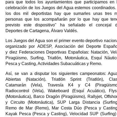
para que todos los ayuntamientos que participamos en 
celebración de los Juegos del Agua estemos coordinados.
los dos mil deportistas hay que sumarles unas tres m
personas que los acompañarán por lo que hay que ten
previsto este dispositivo" ha señalado el concejal 
Deportes de Cartagena, Álvaro Valdés.
Los Juegos del Agua son el primer evento deportivo nacion
organizado por ADESP, Asociación del Deporte Españo
y diez Federaciones Deportivas Españolas: Natación, Vel
Piragüismo, Surfing, Triatlón, Motonáutica, Esquí Náutic
Pesca y Casting, Actividades Subacuáticas y Remo.
Así, se van a disputar los siguientes campeonatos: Agu
Abiertas (Natación), Triatlón Sprint (Triatlón), Cla
Catamarán (Vela), Travesía K4 y C4 (Piragüismo
Radiocontrol (Vela), Wakeboard (Esquí Acuático), Flys
(Motonáutica), Barco Dragón (Piragüismo), Rallyjet, Offsho
y Circuito (Motonáutica), SUP Larga Distancia (Surfing
Remo de Mar (Remo), Mar Costa Dúo (Pesca y Casting
Kayak Pesca (Pesca y Casting), Velocidad SUP (Surfing)