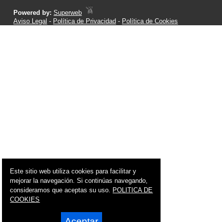
Powered by:
Superweb
Aviso Legal
-
Política de Privacidad
-
Política de Cookies
Este sitio web utiliza cookies para facilitar y
mejorar la navegación. Si continúas navegando,
consideramos que aceptas su uso.
POLITICA DE
COOKIES
Aceptar