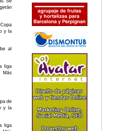
as. Se
ogerán
a Copa
o y la
ibe al
a liga
s. Más
opa de
 y la
a liga