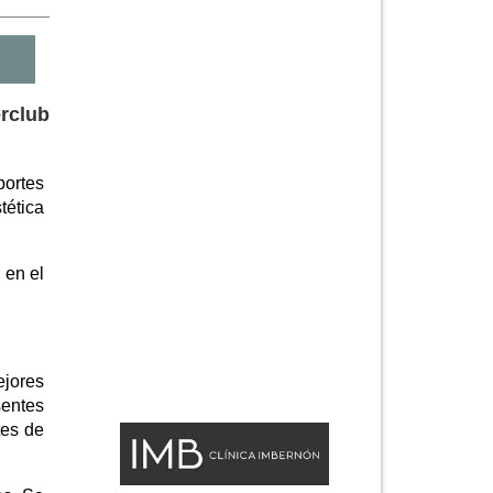
erclub
portes
tética
 en el
jores
sentes
tes de