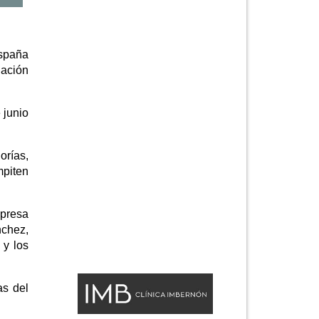
España
iación
 junio
rías,
mpiten
mpresa
nchez,
 y los
as del