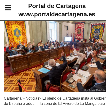
Portal de Cartagena
www.portaldecartagena.es
Cartagena
Noticias
El pleno de Cartagena insta al Gobie
de España a adquirir la zona de El Vivero de La Manga para