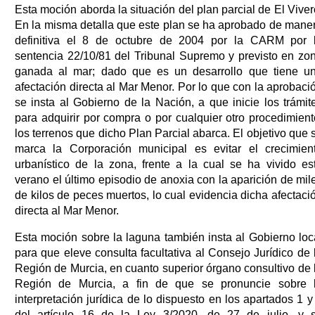
Esta moción aborda la situación del plan parcial de El Viver
En la misma detalla que este plan se ha aprobado de mane
definitiva el 8 de octubre de 2004 por la CARM por 
sentencia 22/10/81 del Tribunal Supremo y previsto en zo
ganada al mar; dado que es un desarrollo que tiene u
afectación directa al Mar Menor. Por lo que con la aprobaci
se insta al Gobierno de la Nación, a que inicie los trámit
para adquirir por compra o por cualquier otro procedimient
los terrenos que dicho Plan Parcial abarca. El objetivo que 
marca la Corporación municipal es evitar el crecimien
urbanístico de la zona, frente a la cual se ha vivido es
verano el último episodio de anoxia con la aparición de mil
de kilos de peces muertos, lo cual evidencia dicha afectaci
directa al Mar Menor.
Esta moción sobre la laguna también insta al Gobierno loc
para que eleve consulta facultativa al Consejo Jurídico de 
Región de Murcia, en cuanto superior órgano consultivo de 
Región de Murcia, a fin de que se pronuncie sobre 
interpretación jurídica de lo dispuesto en los apartados 1 y
del artículo 16 de la Ley 3/2020, de 27 de julio, y 