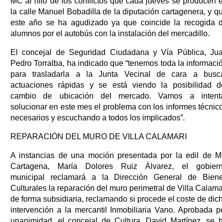
MC al hilo de los conflictos que cada jueves se producen 
la calle Manuel Bobadilla de la diputación cartagenera, y q
este año se ha agudizado ya que coincide la recogida 
alumnos por el autobús con la instalación del mercadillo.
El concejal de Seguridad Ciudadana y Vía Pública, Ju
Pedro Torralba, ha indicado que “tenemos toda la informaci
para trasladarla a la Junta Vecinal de cara a busc
actuaciones rápidas y se está viendo la posibilidad d
cambio de ubicación del mercado. Vamos a intent
solucionar en este mes el problema con los informes técnic
necesarios y escuchando a todos los implicados”.
REPARACIÓN DEL MURO DE VILLA CALAMARI
A instancias de una moción presentada por la edil de 
Cartagena, María Dolores Ruiz Álvarez, el gobier
municipal reclamará a la Dirección General de Bien
Culturales la reparación del muro perimetral de Villa Calama
de forma subsidiaria, reclamando si procede el coste de dic
intervención a la mercantil Inmobiliaria Vano. Aprobada p
unanimidad, el concejal de Cultura, David Martínez, se 