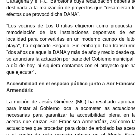
Cartagena y el F.C. Barcelona cuya recaudación debería s
destinada a la realización de proyectos que "resarcieran l
efectos que provocó dicha DANA".
"Los vecinos de Los Urrutias eligieron como propuesta 
remodelación de las instalaciones deportivas de es
localidad para convertirlas en un moderno campo de fútb
playa", ha explicado Segado. Sin embargo, han transcurri
"dos años de aquella DANA y más de año y medio desde q
se anunciara la actuación por parte del Gobierno municipal 
a día de hoy, ni siquiera contamos con el proyecto que h
que ejecutar".
Accesibilidad en el espacio público junto a Sor Francis
Armendáriz
La moción de Jesús Giménez (MC) ha resultado aproba
para instar al Gobierno local a acometer las actuacion
necesarias para garantizar la accesibilidad plena en l
aceras que cruzan Sor Francisca Armendáriz, así como l
actuaciones que procedan para dotar de arbolado las acer
y el centro de este espacio urbano en el Monte Sacr