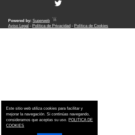
Powered by:
Superweb
Aviso Legal
-
Política de Privacidad
-
Política de Cookies
Este sitio web utiliza cookies para facilitar y
mejorar la navegación. Si continúas navegando,
consideramos que aceptas su uso.
POLITICA DE
COOKIES