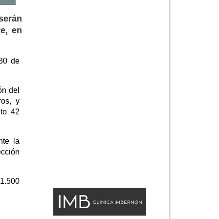
serán
e, en
 30 de
ón del
ros, y
ito 42
nte la
ección
 1.500