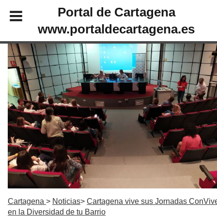
Portal de Cartagena
www.portaldecartagena.es
Cartagena
Noticias
Cartagena vive sus Jornadas ConViv
en la Diversidad de tu Barrio