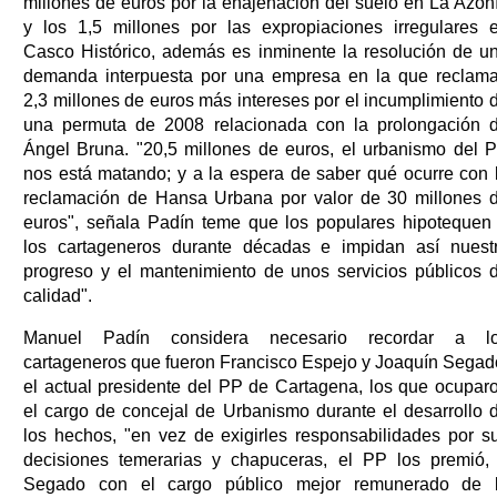
millones de euros por la enajenación del suelo en La Azoh
y los 1,5 millones por las expropiaciones irregulares 
Casco Histórico, además es inminente la resolución de u
demanda interpuesta por una empresa en la que reclam
2,3 millones de euros más intereses por el incumplimiento 
una permuta de 2008 relacionada con la prolongación 
Ángel Bruna. "20,5 millones de euros, el urbanismo del 
nos está matando; y a la espera de saber qué ocurre con 
reclamación de Hansa Urbana por valor de 30 millones 
euros", señala Padín teme que los populares hipotequen
los cartageneros durante décadas e impidan así nuest
progreso y el mantenimiento de unos servicios públicos 
calidad".
Manuel Padín considera necesario recordar a l
cartageneros que fueron Francisco Espejo y Joaquín Segad
el actual presidente del PP de Cartagena, los que ocupar
el cargo de concejal de Urbanismo durante el desarrollo 
los hechos, "en vez de exigirles responsabilidades por s
decisiones temerarias y chapuceras, el PP los premió,
Segado con el cargo público mejor remunerado de 