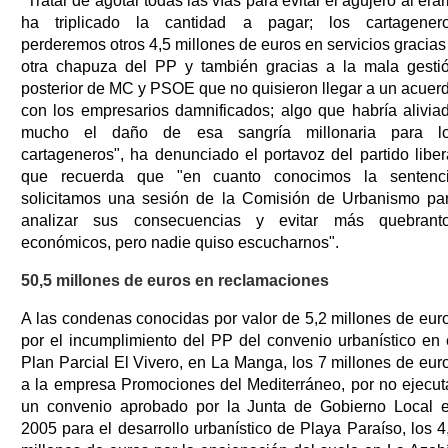
"Tratar de agotar todas las vías para evitar el agujero al erar
ha triplicado la cantidad a pagar; los cartagener
perderemos otros 4,5 millones de euros en servicios gracias
otra chapuza del PP y también gracias a la mala gesti
posterior de MC y PSOE que no quisieron llegar a un acuer
con los empresarios damnificados; algo que habría alivia
mucho el daño de esa sangría millonaria para l
cartageneros", ha denunciado el portavoz del partido liber
que recuerda que "en cuanto conocimos la sentenc
solicitamos una sesión de la Comisión de Urbanismo pa
analizar sus consecuencias y evitar más quebrant
económicos, pero nadie quiso escucharnos".
50,5 millones de euros en reclamaciones
A las condenas conocidas por valor de 5,2 millones de eur
por el incumplimiento del PP del convenio urbanístico en 
Plan Parcial El Vivero, en La Manga, los 7 millones de eur
a la empresa Promociones del Mediterráneo, por no ejecut
un convenio aprobado por la Junta de Gobierno Local 
2005 para el desarrollo urbanístico de Playa Paraíso, los 4