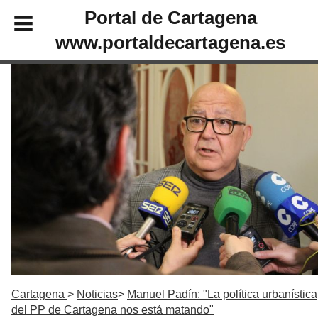
Portal de Cartagena
www.portaldecartagena.es
Cartagena
Noticias
Manuel Padín: "La política urbanística
del PP de Cartagena nos está matando"