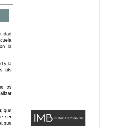
alidad
scuela
on la
d y la
, kits
ue los
alizar
r, que
de ser
ra que