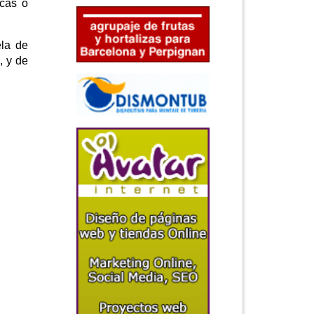
icas o
ela de
, y de