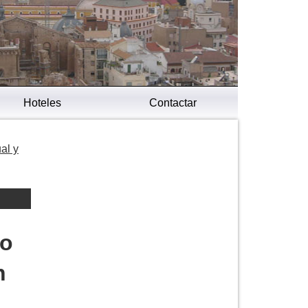
Hoteles
Contactar
al y
to
n