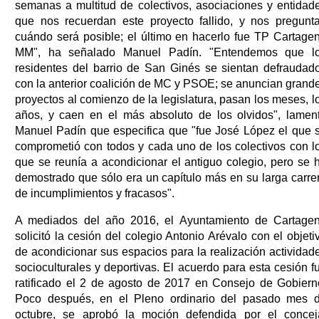
semanas a multitud de colectivos, asociaciones y entidad
que nos recuerdan este proyecto fallido, y nos pregunt
cuándo será posible; el último en hacerlo fue TP Cartage
MM", ha señalado Manuel Padín. "Entendemos que l
residentes del barrio de San Ginés se sientan defraudad
con la anterior coalición de MC y PSOE; se anuncian grand
proyectos al comienzo de la legislatura, pasan los meses, l
años, y caen en el más absoluto de los olvidos", lamen
Manuel Padín que especifica que "fue José López el que 
comprometió con todos y cada uno de los colectivos con l
que se reunía a acondicionar el antiguo colegio, pero se 
demostrado que sólo era un capítulo más en su larga carre
de incumplimientos y fracasos".
A mediados del año 2016, el Ayuntamiento de Cartage
solicitó la cesión del colegio Antonio Arévalo con el objeti
de acondicionar sus espacios para la realización actividad
socioculturales y deportivas. El acuerdo para esta cesión f
ratificado el 2 de agosto de 2017 en Consejo de Gobiern
Poco después, en el Pleno ordinario del pasado mes 
octubre, se aprobó la moción defendida por el concej