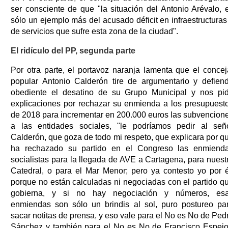
ser consciente de que "la situación del Antonio Arévalo, 
sólo un ejemplo más del acusado déficit en infraestructuras
de servicios que sufre esta zona de la ciudad".
El ridículo del PP, segunda parte
Por otra parte, el portavoz naranja lamenta que el concej
popular Antonio Calderón tire de argumentario y defien
obediente el desatino de su Grupo Municipal y nos pi
explicaciones por rechazar su enmienda a los presupuest
de 2018 para incrementar en 200.000 euros las subvencion
a las entidades sociales, "le podríamos pedir al señ
Calderón, que goza de todo mi respeto, que explicara por q
ha rechazado su partido en el Congreso las enmiend
socialistas para la llegada de AVE a Cartagena, para nuest
Catedral, o para el Mar Menor; pero ya contesto yo por é
porque no están calculadas ni negociadas con el partido q
gobierna, y si no hay negociación y números, es
enmiendas son sólo un brindis al sol, puro postureo pa
sacar notitas de prensa, y eso vale para el No es No de Ped
Sánchez y también para el No es No de Francisco Espejo