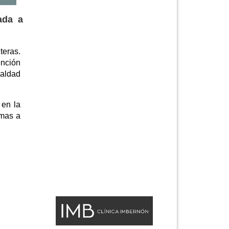
ada a
teras.
ención
ualdad
 en la
imas a