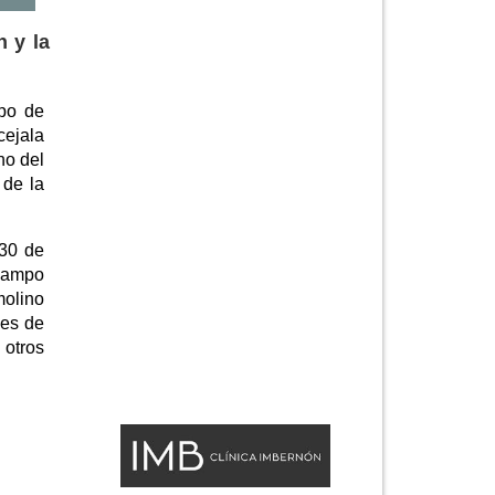
n y la
mpo de
cejala
no del
 de la
 30 de
 Campo
molino
nes de
 otros