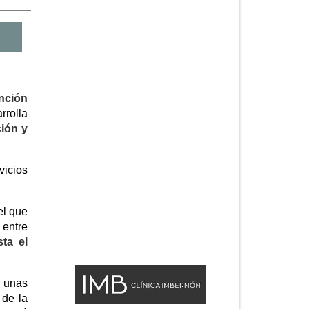
nción
rrolla
ción y
vicios
el que
 entre
ta el
; unas
 de la