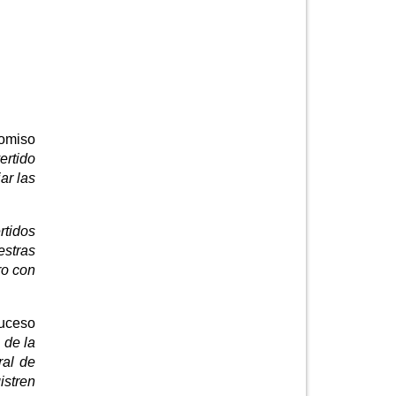
romiso
ertido
ar las
rtidos
estras
ro con
suceso
 de la
ral de
istren