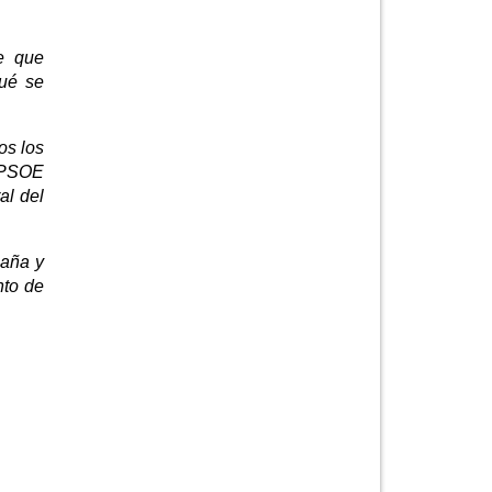
e que
qué se
os los
l PSOE
al del
paña y
nto de