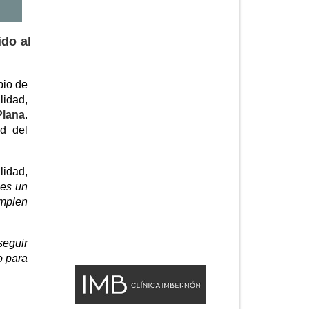
do al
pio de
lidad,
Plana
.
d del
lidad,
 es un
umplen
eguir
o para