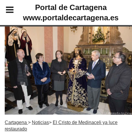
Portal de Cartagena
www.portaldecartagena.es
Cartagena
Noticias
El Cristo de Medinaceli ya luce
restaurado