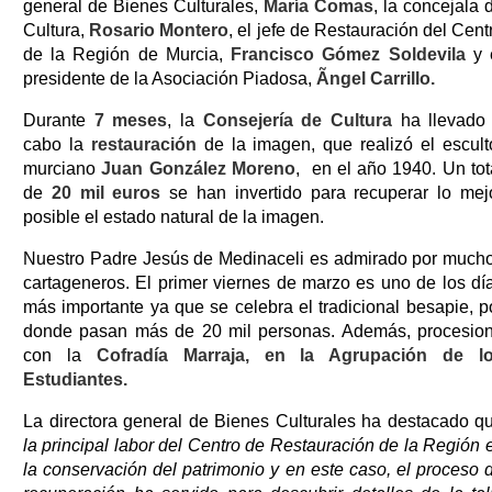
general de Bienes Culturales,
María Comas
, la concejala 
Cultura,
Rosario Montero
, el jefe de Restauración del Cent
de la Región de Murcia,
Francisco Gómez Soldevila
y 
presidente de la Asociación Piadosa,
Ãngel Carrillo.
Durante
7 meses
, la
Consejería de Cultura
ha llevado
cabo la
restauración
de la imagen, que realizó el escult
murciano
Juan González Moreno
, en el año 1940. Un tot
de
20 mil euros
se han invertido para recuperar lo mej
posible el estado natural de la imagen.
Nuestro Padre Jesús de Medinaceli es admirado por much
cartageneros. El primer viernes de marzo es uno de los dí
más importante ya que se celebra el tradicional besapie, p
donde pasan más de 20 mil personas. Además, procesio
con la
Cofradía Marraja, en la Agrupación de l
Estudiantes.
La directora general de Bienes Culturales ha destacado q
la principal labor del Centro de Restauración de la Región 
la conservación del patrimonio y en este caso, el proceso 