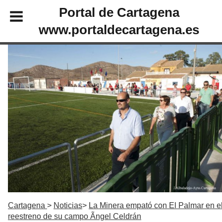
Portal de Cartagena
www.portaldecartagena.es
Cartagena
Noticias
La Minera empató con El Palmar en e
reestreno de su campo Ãngel Celdrán