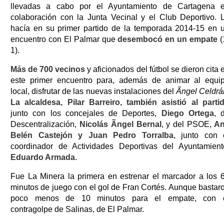
llevadas a cabo por el Ayuntamiento de Cartagena 
colaboración con la Junta Vecinal y el Club Deportivo. 
hacía en su primer partido de la temporada 2014-15 en 
encuentro con El Palmar que
desembocó en un empate
(
1).
Más de 700 vecinos
y aficionados del fútbol se dieron cita 
este primer encuentro para, además de animar al equi
local, disfrutar de las nuevas instalaciones del
Ãngel Celdrá
La alcaldesa, Pilar Barreiro, también asistió al parti
junto con los concejales de Deportes,
Diego Ortega
, 
Descentralización,
Nicolás Ãngel Bernal
, y del PSOE,
An
Belén Castejón y Juan Pedro Torralba
, junto con 
coordinador de Actividades Deportivas del Ayuntamient
Eduardo Armada.
Fue La Minera la primera en estrenar el marcador a los 
minutos de juego con el gol de Fran Cortés. Aunque bastar
poco menos de 10 minutos para el empate, con 
contragolpe de Salinas, de El Palmar.