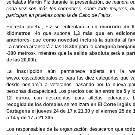
señalaba
Martín Fiz
durante la presentación,
de manera q
cada vez son más los corredores, sobre todo mujeres, q
participan en pruebas como la de Cabo de Palos.
En esta prueba, Fiz se enfrentará a un
recorrido de 6
kilómetros
, -lo que supone
1,3 más que en edicion
anteriores
- que
como novedad incluirá la subida al far
La carrera arrancará a las
18.30h
para la
categoría benjam
-300 metros-,
mientras que la
salida absoluta
será
a part
de las 20,00h.
La
inscripción
aún permanece abierta en la w
www.crosscabodepalos.es
para las diez categorías que v
desde benjamín a veteranos, pasando por la nueva pa
personas discapacidad. Los
precios
oscilan
entre los 5 y l
12 euros
, con descuentos para atletas federados. 
recogida de los dorsales
se realizará
en El Corte Inglés 
Cartagena el jueves 24 de 17 a 21.30 y el viernes 25 de 
a 14 y de 17 a 21.30h.
Los responsables de la organización destacaron que
tod