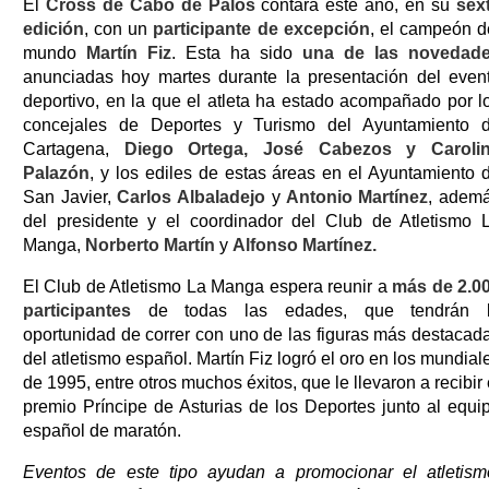
El
Cross de Cabo de Palos
contará este año, en su
sex
edición
, con un
participante de excepción
, el campeón d
mundo
Martín Fiz
. Esta ha sido
una de las
novedad
anunciadas hoy martes durante la presentación del even
deportivo, en la que el atleta ha estado acompañado por l
concejales de Deportes y Turismo del Ayuntamiento 
Cartagena,
Diego Ortega, José Cabezos y Caroli
Palazón
, y los ediles de estas áreas en el Ayuntamiento 
San Javier,
Carlos Albaladejo
y
Antonio Martínez
, adem
del presidente y el coordinador del Club de Atletismo 
Manga,
Norberto Martín
y
Alfonso Martínez.
El Club de Atletismo La Manga espera reunir a
más de 2.0
participantes
de todas las edades, que tendrán 
oportunidad de correr con uno de las figuras más destacad
del atletismo español. Martín Fiz logró el oro en los mundial
de 1995, entre otros muchos éxitos, que le llevaron a recibir 
premio Príncipe de Asturias de los Deportes junto al equi
español de maratón.
Eventos de este tipo ayudan a promocionar el atletism