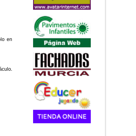
ólo en
áculo.