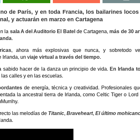
o de París, y en toda Francia, los bailarines locos
nal, y actuarán en marzo en Cartagena
en la
sala A del Auditorio El Batel
de Cartagena,
más de 30 ar
landa
.
ricas
, ahora más explosivas que nunca, y sobretodo ve
e Irlanda, un v
iaje virtual a través del tiempo.
ha sabido hacer de la danza un principio de vida.
En Irlanda t
 las calles y en las escuelas.
bordantes
de energía, técnica y creatividad. Profesionales q
tada la ancestral tierra de Irlanda, como Celtic Tiger o Lord 
Murrihy.
recto las melodías de
Titanic
,
Braveheart
,
El último mohicano.
landa.