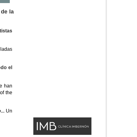
 de la
tistas
ladas
odo el
ue han
of the
..
Un