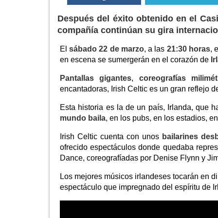
Después del éxito obtenido en el Casin
compañía continúan su gira internacio
El
sábado 22 de marzo
, a las
21:30 horas
, 
en escena se sumergerán en el corazón de
Ir
Pantallas gigantes
,
coreografías milimét
encantadoras, Irish Celtic es un gran reflejo d
Esta historia es la de un país, Irlanda, que 
mundo baila
, en los pubs, en los estadios, en
Irish Celtic cuenta con unos
bailarines des
ofrecido espectáculos donde quedaba represen
Dance, coreografíadas por Denise Flynn y Jim
Los mejores músicos irlandeses tocarán en di
espectáculo que impregnado del espíritu de Ir