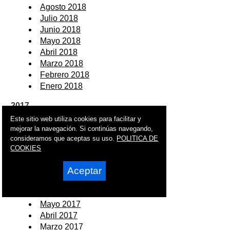
Agosto 2018
Julio 2018
Junio 2018
Mayo 2018
Abril 2018
Marzo 2018
Febrero 2018
Enero 2018
2017
Este sitio web utiliza cookies para facilitar y
Diciembre 2017
mejorar la navegación. Si continúas navegando,
Noviembre 2017
consideramos que aceptas su uso.
POLITICA DE
Octubre 2017
COOKIES
Septiembre 2017
Aceptar
Agosto 2017
Julio 2017
Junio 2017
Mayo 2017
Abril 2017
Marzo 2017