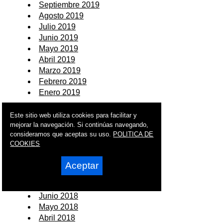
Septiembre 2019
Agosto 2019
Julio 2019
Junio 2019
Mayo 2019
Abril 2019
Marzo 2019
Febrero 2019
Enero 2019
2018
Este sitio web utiliza cookies para facilitar y
mejorar la navegación. Si continúas navegando,
Diciembre 2018
consideramos que aceptas su uso.
POLITICA DE
Noviembre 2018
COOKIES
Octubre 2018
Septiembre 2018
Aceptar
Agosto 2018
Julio 2018
Junio 2018
Mayo 2018
Abril 2018