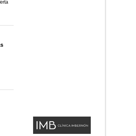
erta
as