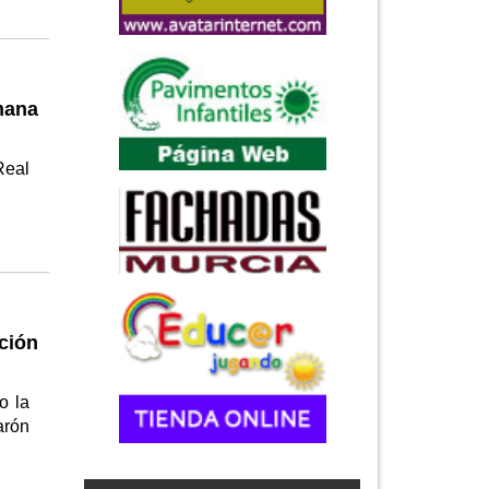
mana
Real
ación
o la
arón