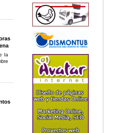
oras
gena
e la
mbre
ntos