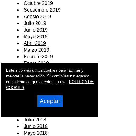
Octubre 2019
Septiembre 2019
Agosto 2019
Julio 2019
Junio 2019
Mayo 2019
Abril 2019
Marzo 2019
Febrero 2019
Enero 2019
Este sitio web utiliza cookies para facilitar y
2018
mejorar la navegación. Si continúas navegando,
consideramos que aceptas su uso.
POLITICA DE
Diciembre 2018
COOKIES
Noviembre 2018
Octubre 2018
Aceptar
Septiembre 2018
Agosto 2018
Julio 2018
Junio 2018
Mayo 2018