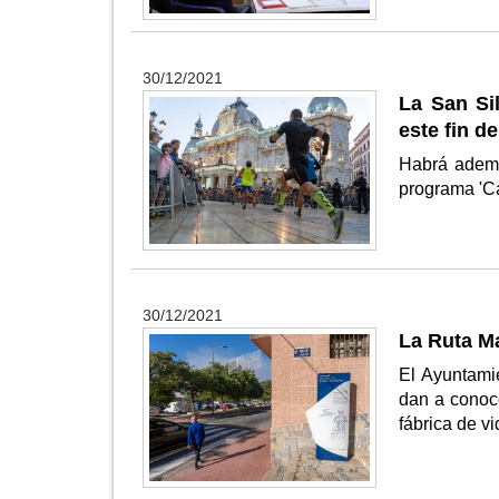
30/12/2021
La San Si
este fin 
Habrá ademá
programa 'C
30/12/2021
La Ruta Ma
El Ayuntamie
dan a conoce
fábrica de vi