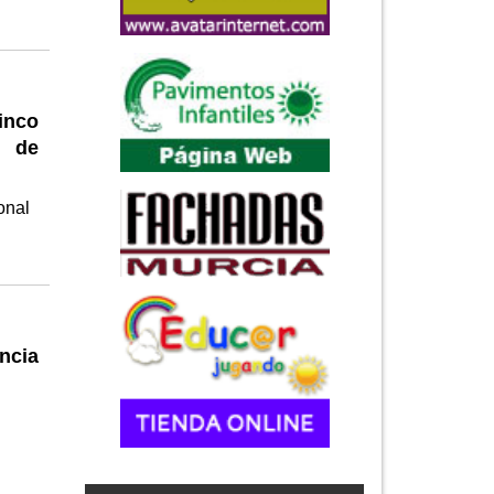
inco
s de
onal
ncia