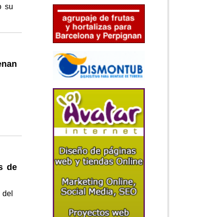
o su
enan
l
s de
 del