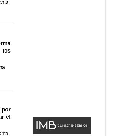
anta
orma
 los
ena
 por
r el
anta