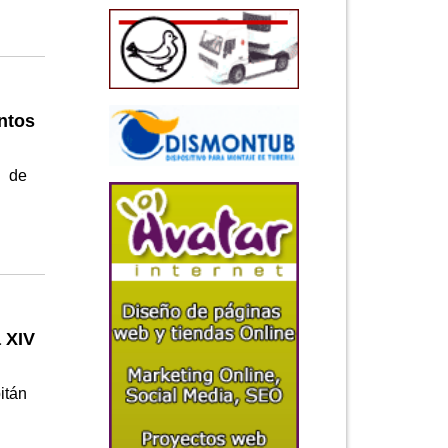
ntos
o de
a XIV
itán