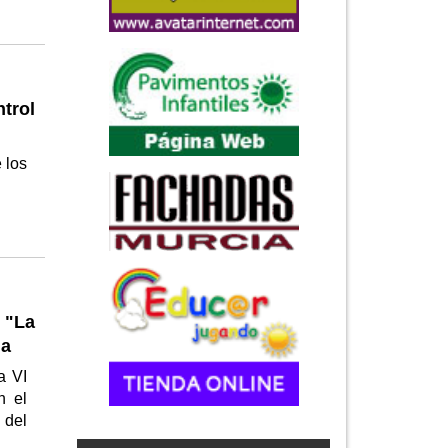
trol
 los
s
 "La
ia
a VI
n el
 del