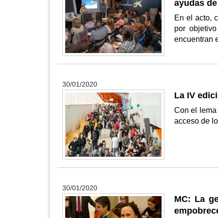
ayudas de 
En el acto, 
por objetiv
encuentran e
30/01/2020
La IV edic
Con el lema 
acceso de lo
30/01/2020
MC: La ge
empobrece