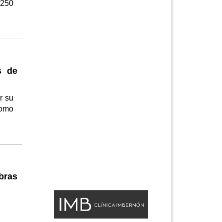
 250
s de
r su
como
bras