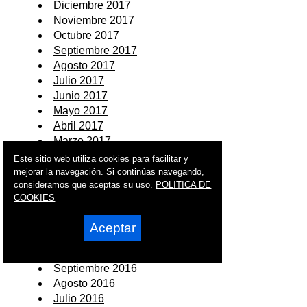
Diciembre 2017
Noviembre 2017
Octubre 2017
Septiembre 2017
Agosto 2017
Julio 2017
Junio 2017
Mayo 2017
Abril 2017
Marzo 2017
Febrero 2017
Este sitio web utiliza cookies para facilitar y
Enero 2017
mejorar la navegación. Si continúas navegando,
consideramos que aceptas su uso.
POLITICA DE
2016
COOKIES
Diciembre 2016
Aceptar
Noviembre 2016
Octubre 2016
Septiembre 2016
Agosto 2016
Julio 2016