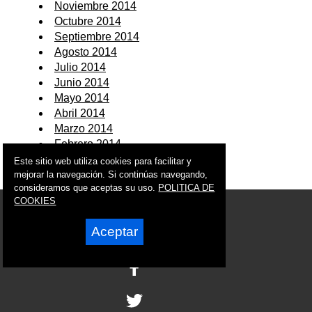
Noviembre 2014
Octubre 2014
Septiembre 2014
Agosto 2014
Julio 2014
Junio 2014
Mayo 2014
Abril 2014
Marzo 2014
Febrero 2014
Enero 2014
Este sitio web utiliza cookies para facilitar y
mejorar la navegación. Si continúas navegando,
consideramos que aceptas su uso.
POLITICA DE
COOKIES
© 2006 - 2026 Portal de Cartagena Noticias
info@portaldecartagena.es
Aceptar
Síguenos en: